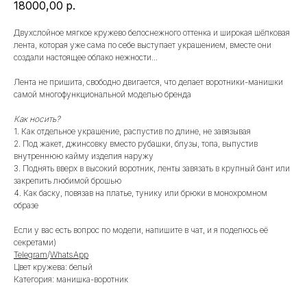
18000,00
р.
Двухслойное мягкое кружево белоснежного оттенка и широкая шёлковая
лента, которая уже сама по себе выступает украшением, вместе они
создали настоящее облако нежности...
Лента не пришита, свободно двигается, что делает воротники-манишки
самой многофункциональной моделью бренда
Как носить?
1. Как отдельное украшение, распустив по длине, не завязывая
2. Под жакет, джинсовку вместо рубашки, блузы, топа, выпустив
внутреннюю кайму изделия наружу
3. Поднять вверх в высокий воротник, ленты завязать в крупный бант или
закрепить любимой брошью
4. Как баску, повязав на платье, тунику или брюки в монохромном
образе
Если у вас есть вопрос по модели, напишите в чат, и я поделюсь её
секретами)
Telegram
/
WhatsApp
Цвет кружева: белый
Категория: манишка-воротник