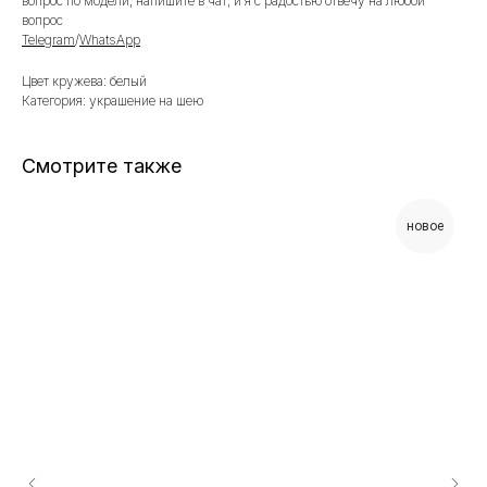
вопрос по модели, напишите в чат, и я с радостью отвечу на любой
вопрос
Telegram
/
WhatsApp
Цвет кружева: белый
Категория: украшение на шею
Смотрите также
новое