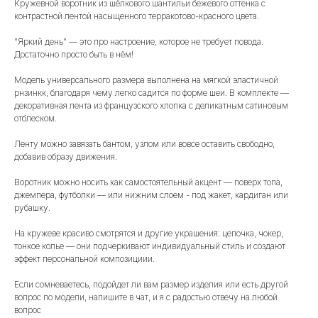
Кружевной воротник из шёлкового шантильи бежевого оттенка с
контрастной лентой насыщенного терракотово-красного цвета.
"Яркий день" — это про настроение, которое не требует повода.
Достаточно просто быть в нём!
Модель универсального размера выполнена на мягкой эластичной
рнзинкк, благодаря чему легко садится по форме шеи. В комплекте —
декоративная лента из французского хлопка с деликатным сатиновым
отблеском.
Ленту можно завязать бантом, узлом или вовсе оставить свободно,
добавив образу движения.
Воротник можно носить как самостоятельный акцент — поверх топа,
джемпера, футболки — или нижним слоем - под жакет, кардиган или
рубашку.
На кружеве красиво смотрятся и другие украшения: цепочка, чокер,
тонкое колье — они подчеркивают индивидуальный стиль и создают
эффект персональной композициии.
Если сомневаетесь, подойдет ли вам размер изделия или есть другой
вопрос по модели, напишите в чат, и я с радостью отвечу на любой
вопрос